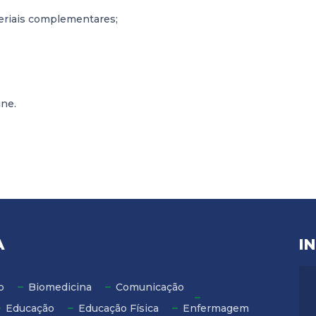
ateriais complementares;
ine.
.
A
I
o
Biomedicina
Comunicação
Educação
Educação Física
Enfermagem