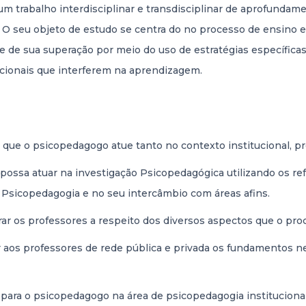
m trabalho interdisciplinar e transdisciplinar de aprofundam
 seu objeto de estudo se centra do no processo de ensino e
 de sua superação por meio do uso de estratégias específicas
ocionais que interferem na aprendizagem.
a que o psicopedagogo atue tanto no contexto institucional, p
ossa atuar na investigação Psicopedagógica utilizando os refe
a Psicopedagogia e no seu intercâmbio com áreas afins.
sorar os professores a respeito dos diversos aspectos que o 
cer aos professores de rede pública e privada os fundamentos 
os para o psicopedagogo na área de psicopedagogia instituci