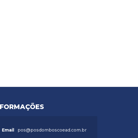
NFORMAÇÕES
Email
pos@posdomboscoead.com.br