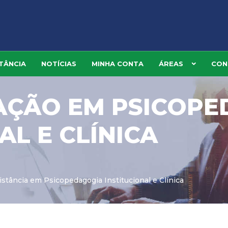
TÂNCIA
NOTÍCIAS
MINHA CONTA
ÁREAS
CON
ÇÃO EM PSICOPE
AL E CLÍNICA
stância em Psicopedagogia Institucional e Clínica