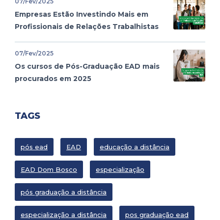
07/Fev/2025
Empresas Estão Investindo Mais em
Profissionais de Relações Trabalhistas
07/Fev/2025
Os cursos de Pós-Graduação EAD mais
procurados em 2025
TAGS
pós ead
EAD
educação a distância
EAD Dom Bosco
especialização
pós graduação a distância
especialização a distância
pos graduação ead