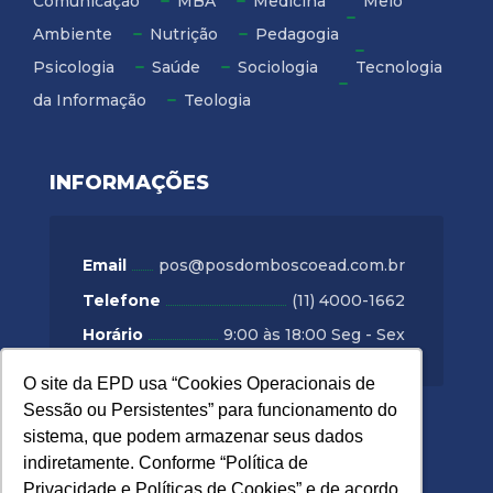
Comunicação
MBA
Medicina
Meio
Ambiente
Nutrição
Pedagogia
Psicologia
Saúde
Sociologia
Tecnologia
da Informação
Teologia
INFORMAÇÕES
Email
pos@posdomboscoead.com.br
Telefone
(11) 4000-1662
Horário
9:00 às 18:00 Seg - Sex
O site da EPD usa “Cookies Operacionais de
O site da EPD usa “Cookies Operacionais de
Sessão ou Persistentes” para funcionamento do
Sessão ou Persistentes” para funcionamento do
POLÍTICAS DE PRIVACIDADE
sistema, que podem armazenar seus dados
sistema, que podem armazenar seus dados
indiretamente. Conforme “Política de
indiretamente. Conforme “Política de
Política de Privacidade
Privacidade e Políticas de Cookies” e de acordo
Privacidade e Políticas de Cookies” e de acordo