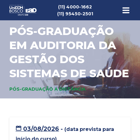
(11) 4000-1662
(11) 95450-2501
PÓS-GRADUAÇÃO
INSTITUCIONAL
EM AUDITORIA DA
PÓS-GRADUAÇÃO A DISTÂNCIA
GESTÃO DOS
NOTÍCIAS
SISTEMAS DE SAÚDE
MINHA CONTA
PÓS-GRADUAÇÃO A DISTÂNCIA
ÁREAS
CONTATO
CONTEÚDOS GRATUITOS
03/08/2026
-
(data prevista para
Seja Bem-vindo !
início do curso)