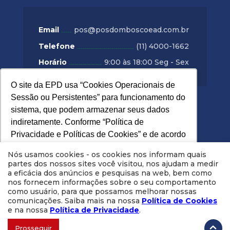
Email
pos@posdomboscoead.com.br
Telefone
(11) 4000-1662
Horário
9:00 às 18:00 Seg - Sex
O site da EPD usa “Cookies Operacionais de
O site da EPD usa “Cookies Operacionais de
Sessão ou Persistentes” para funcionamento do
Sessão ou Persistentes” para funcionamento do
POLÍTICAS DE PRIVACIDADE
sistema, que podem armazenar seus dados
sistema, que podem armazenar seus dados
indiretamente. Conforme “Política de
indiretamente. Conforme “Política de
Política de Privacidade
Privacidade e Políticas de Cookies” e de acordo
Privacidade e Políticas de Cookies” e de acordo
com o Art. 5 da LGPD (Lei 13.709/2018)
com o Art. 5 da LGPD (Lei 13.709/2018)
Política de Cookie
Nós usamos cookies - os cookies nos informam quais
solicitamos seu consentimento para prosseguir.
solicitamos seu consentimento para prosseguir.
partes dos nossos sites você visitou, nos ajudam a medir
Sua rejeição pode implicar no não
Sua rejeição pode implicar no não
a eficácia dos anúncios e pesquisas na web, bem como
nos fornecem informações sobre o seu comportamento
funcionamento do site.
funcionamento do site.
Saiba mais
Saiba mais
como usuário, para que possamos melhorar nossas
© 2026 Unidombosco - INSTITUTO PHORTE DE
comunicações. Saiba mais na nossa
Política de Cookies
e na nossa
Política de Privacidade
.
EDUCACAO LTDA - CNPJ 09.019.393/0001-50.
Minha
Recusar Cookies
Recusar Cookies
Aceitar Cookies
Aceitar Cookies
Prosseguir
Conta
|
Contato